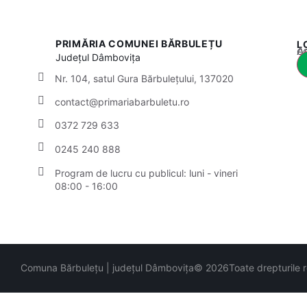
PRIMĂRIA COMUNEI BĂRBULEȚU
L
Acest
Județul
Dâmbovița
Nr. 104, satul Gura Bărbulețului, 137020
contact@primariabarbuletu.ro
0372 729 633
0245 240 888
Program de lucru cu publicul:
luni - vineri
08:00 - 16:00
Comuna Bărbulețu | județul Dâmbovița
© 2026
Toate drepturile 