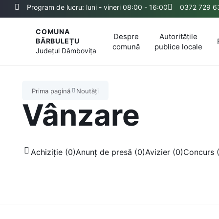
Program de lucru: luni - vineri 08:00 - 16:00
0372 729 6
COMUNA
Despre
Autoritățile
BĂRBULEȚU
comună
publice locale
Județul
Dâmbovița
Prima pagină
Noutăți
Vânzare
Achiziție (0)
Anunț de presă (0)
Avizier (0)
Concurs 