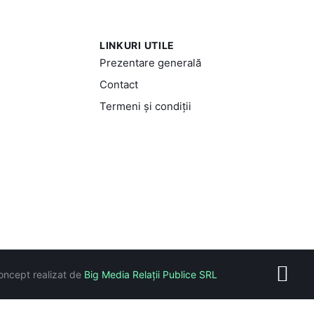
LINKURI UTILE
Prezentare generală
Contact
Termeni și condiții
oncept realizat de
Big Media Relații Publice SRL