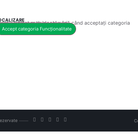
OCALIZARE
 conținut este blocat până când acceptați categoria corespunzătoare de cookie-uri.
Accept categoria Funcționalitate
rezervate
C