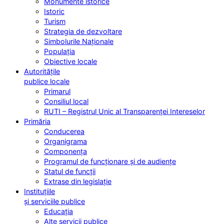
Monumente istorice
Istoric
Turism
Strategia de dezvoltare
Simbolurile Naționale
Populația
Obiective locale
Autoritățile
publice locale
Primarul
Consiliul local
RUTI – Registrul Unic al Transparenței Intereselor
Primăria
Conducerea
Organigrama
Componența
Programul de funcționare și de audiențe
Statul de funcții
Extrase din legislație
Instituțiile
și serviciile publice
Educația
Alte servicii publice