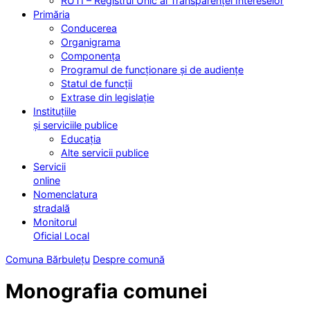
RUTI – Registrul Unic al Transparenței Intereselor
Primăria
Conducerea
Organigrama
Componența
Programul de funcționare și de audiențe
Statul de funcții
Extrase din legislație
Instituțiile
și serviciile publice
Educația
Alte servicii publice
Servicii
online
Nomenclatura
stradală
Monitorul
Oficial Local
Comuna Bărbulețu
Despre comună
Monografia comunei