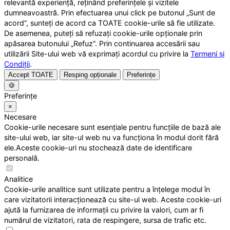
relevantă experiență, reținând preferințele și vizitele
dumneavoastră. Prin efectuarea unui click pe butonul „Sunt de
acord”, sunteți de acord ca TOATE cookie-urile să fie utilizate.
De asemenea, puteți să refuzați cookie-urile opționale prin
apăsarea butonului „Refuz”. Prin continuarea accesării sau
utilizării Site-ului web vă exprimați acordul cu privire la
Termeni și
Condiții
.
Accept TOATE
Resping opționale
Preferințe
🍪
Preferințe
×
Necesare
Cookie-urile necesare sunt esențiale pentru funcțiile de bază ale
site-ului web, iar site-ul web nu va funcționa în modul dorit fără
ele.Aceste cookie-uri nu stochează date de identificare
personală.
Analitice
Cookie-urile analitice sunt utilizate pentru a înțelege modul în
care vizitatorii interacționează cu site-ul web. Aceste cookie-uri
ajută la furnizarea de informații cu privire la valori, cum ar fi
numărul de vizitatori, rata de respingere, sursa de trafic etc.