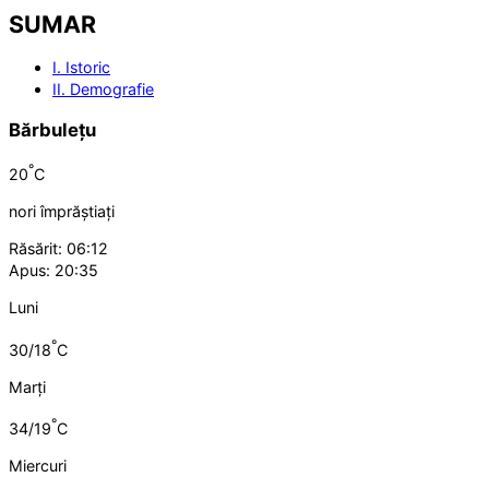
SUMAR
I. Istoric
II. Demografie
Bărbulețu
°
20
C
nori împrăștiați
Răsărit: 06:12
Apus: 20:35
Luni
°
30/18
C
Marți
°
34/19
C
Miercuri