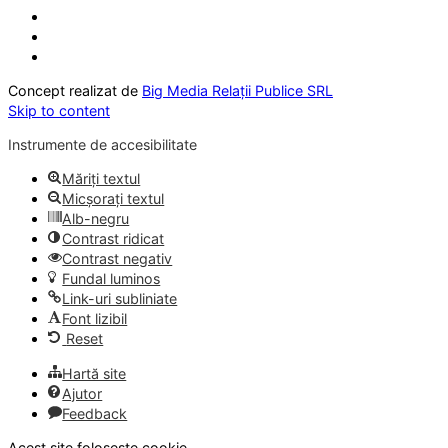
Concept realizat de
Big Media Relații Publice SRL
Skip to content
Instrumente de accesibilitate
Măriți textul
Micșorați textul
Alb-negru
Contrast ridicat
Contrast negativ
Fundal luminos
Link-uri subliniate
Font lizibil
Reset
Hartă site
Ajutor
Feedback
Acest site folosește cookie