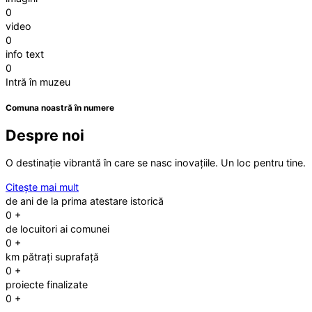
0
video
0
info text
0
Intră în muzeu
Comuna noastră în numere
Despre noi
O destinație vibrantă în care se nasc inovațiile. Un loc pentru tine.
Citește mai mult
de ani de la prima atestare istorică
0
+
de locuitori ai comunei
0
+
km pătrați suprafață
0
+
proiecte finalizate
0
+