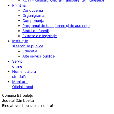
RUTI – Registrul Unic al Transparenței Intereselor
Primăria
Conducerea
Organigrama
Componența
Programul de funcționare și de audiențe
Statul de funcții
Extrase din legislație
Instituțiile
și serviciile publice
Educația
Alte servicii publice
Servicii
online
Nomenclatura
stradală
Monitorul
Oficial Local
Comuna Bărbulețu
Județul Dâmbovița
Bine ați venit pe site-ul nostru!