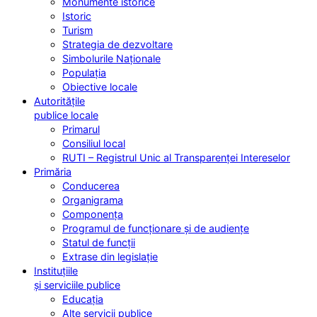
Monumente istorice
Istoric
Turism
Strategia de dezvoltare
Simbolurile Naționale
Populația
Obiective locale
Autoritățile
publice locale
Primarul
Consiliul local
RUTI – Registrul Unic al Transparenței Intereselor
Primăria
Conducerea
Organigrama
Componența
Programul de funcționare și de audiențe
Statul de funcții
Extrase din legislație
Instituțiile
și serviciile publice
Educația
Alte servicii publice