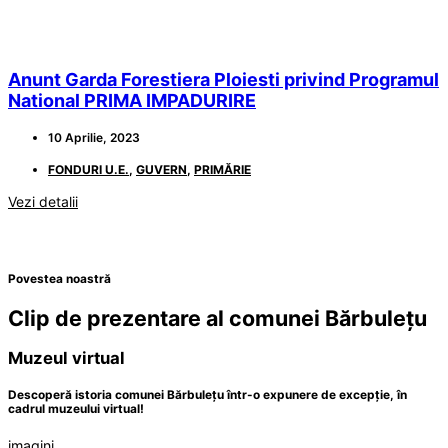
Anunt Garda Forestiera Ploiesti privind Programul
National PRIMA IMPADURIRE
10 Aprilie, 2023
FONDURI U.E.
,
GUVERN
,
PRIMĂRIE
Vezi detalii
Povestea noastră
Clip de prezentare al comunei Bărbulețu
Muzeul virtual
Descoperă istoria comunei Bărbulețu într-o expunere de excepție, în
cadrul muzeului virtual!
imagini