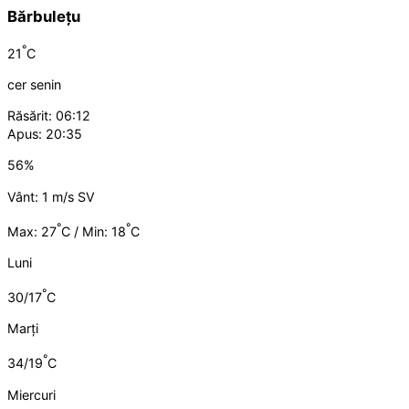
Bărbulețu
°
21
C
cer senin
Răsărit: 06:12
Apus: 20:35
56%
Vânt: 1 m/s SV
°
°
Max: 27
C / Min: 18
C
Luni
°
30/17
C
Marți
°
34/19
C
Miercuri