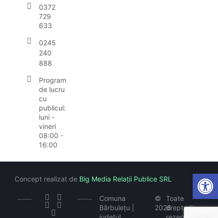
0372
729
633
0245
240
888
Program
de lucru
cu
publicul:
luni -
vineri
08:00 -
16:00
Open
Concept realizat de
Big Media Relații Publice SRL
Comuna
©
Toate
Bărbulețu |
2026
drepturile
județul
rezervate