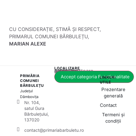
CU CONSIDERAȚIE, STIMĂ ȘI RESPECT,
PRIMARUL COMUNEI BĂRBULEȚU,
MARIAN ALEXE
LOCALIZARE
Acest conținut este blocat până când acceptați categoria corespunzătoare de cookie-uri.
PRIMĂRIA
Accept categoria Funcționalitate
LINKURI
COMUNEI
UTILE
BĂRBULEȚU
Prezentare
Județul
generală
Dâmbovița
Nr. 104,
Contact
satul Gura
Bărbulețului,
Termeni și
137020
condiții
contact@primariabarbuletu.ro