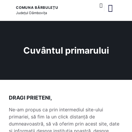
COMUNA BĂRBULEȚU
Județul
Dâmbovița
și serviciile publice
Cuvântul primarului
DRAGI PRIETENI,
Ne-am propus ca prin intermediul site-ului
primariei, să fim la un click distanță de
dumneavoastră, să vă oferim prin acest site, date
și informatii despre instituția noastră, despre