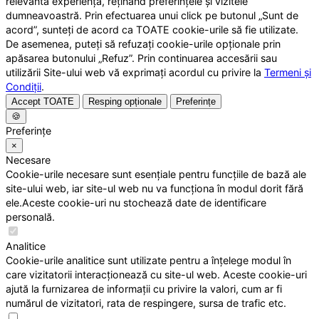
relevantă experiență, reținând preferințele și vizitele
dumneavoastră. Prin efectuarea unui click pe butonul „Sunt de
acord”, sunteți de acord ca TOATE cookie-urile să fie utilizate.
De asemenea, puteți să refuzați cookie-urile opționale prin
apăsarea butonului „Refuz”. Prin continuarea accesării sau
utilizării Site-ului web vă exprimați acordul cu privire la
Termeni și
Condiții
.
Accept TOATE
Resping opționale
Preferințe
🍪
Preferințe
×
Necesare
Cookie-urile necesare sunt esențiale pentru funcțiile de bază ale
site-ului web, iar site-ul web nu va funcționa în modul dorit fără
ele.Aceste cookie-uri nu stochează date de identificare
personală.
Analitice
Cookie-urile analitice sunt utilizate pentru a înțelege modul în
care vizitatorii interacționează cu site-ul web. Aceste cookie-uri
ajută la furnizarea de informații cu privire la valori, cum ar fi
numărul de vizitatori, rata de respingere, sursa de trafic etc.