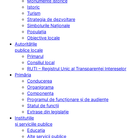
Monumente istorice
Istoric
Turism
Strategia de dezvoltare
Simbolurile Naționale
Populația
Obiective locale
Autoritățile
publice locale
Primarul
Consiliul local
RUTI – Registrul Unic al Transparenței Intereselor
Primăria
Conducerea
Organigrama
Componența
Programul de funcționare și de audiențe
Statul de funcții
Extrase din legislație
Instituțiile
și serviciile publice
Educația
Alte servicii publice