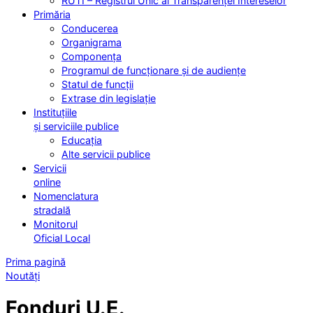
RUTI – Registrul Unic al Transparenței Intereselor
Primăria
Conducerea
Organigrama
Componența
Programul de funcționare și de audiențe
Statul de funcții
Extrase din legislație
Instituțiile
și serviciile publice
Educația
Alte servicii publice
Servicii
online
Nomenclatura
stradală
Monitorul
Oficial Local
Prima pagină
Noutăți
Fonduri U.E.